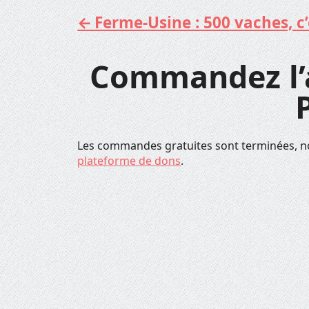
Ferme-Usine : 500 vaches, c’e
Aller
au
contenu
Commandez l’a
Les commandes gratuites sont terminées, n
plateforme de dons
.